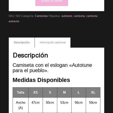
Añadir al carrito
SKU:
N/D
Categoría:
Camisetas
Etiquetas:
autotune
,
camiseta
,
camiseta
autotune
Descripción
Información adicional
Descripción
Camiseta con el eslogan «Autotune
para el pueblo».
Medidas Disponibles
Talla
XS
S
M
L
XL
Ancho
47cm
50cm
53cm
56cm
59cm
(A)