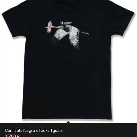
Camiseta Negra «Todxs Igual»
15'00
€