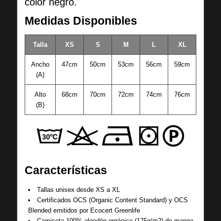
color negro.
Medidas Disponibles
Talla
XS
S
M
L
XL
Ancho
47cm
50cm
53cm
56cm
59cm
(A)
Alto
68cm
70cm
72cm
74cm
76cm
(B)
Características
Tallas unisex desde XS a XL
Certificados OCS (Organic Content Standard) y OCS
Blended emitidos por Ecocert Greenlife
Camiseta 100% algodón orgánico (175g/m2) de manga