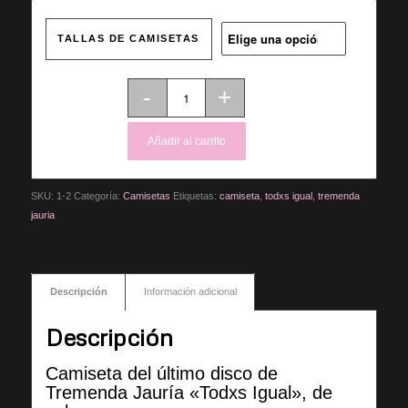
TALLAS DE CAMISETAS
Añadir al carrito
SKU:
1-2
Categoría:
Camisetas
Etiquetas:
camiseta
,
todxs igual
,
tremenda
jauria
Descripción
Información adicional
Descripción
Camiseta del último disco de
Tremenda Jauría «Todxs Igual», de