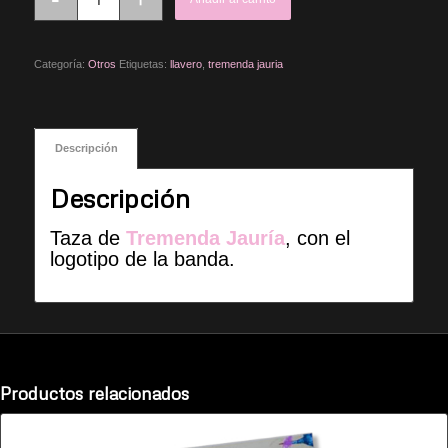
Categoría:
Otros
Etiquetas:
llavero
,
tremenda jauria
Descripción
Descripción
Taza de
Tremenda Jauría
, con el
logotipo de la banda.
Productos relacionados